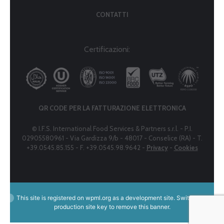
CONTATTI
Certificazioni:
QR CODE PER LA FATTURAZIONE ELETTRONICA
© I.F.S. International Food Services & Partners s.r.l. - P.I.
02905580961 - Via Gardizza 9/b - 48017 - Conselice (RA) - T.
+39.0545.85.155 - F. +39.0545.98.9642 -
Privacy
-
Cookies
This site is registered on
wpml.org
as a development site. Switch to a
production site key to
remove this banner
.