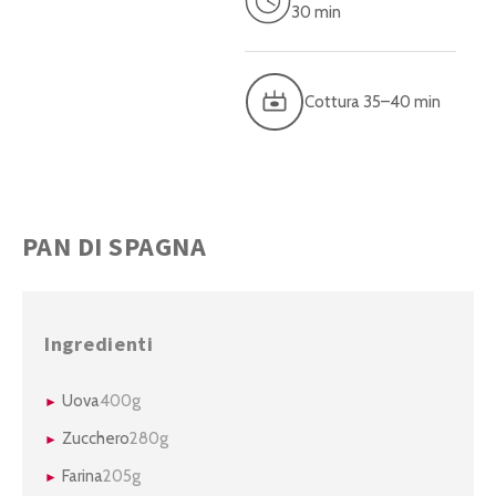
30 min
Cottura 35–40 min
PAN DI SPAGNA
Ingredienti
Uova
400g
Zucchero
280g
Farina
205g