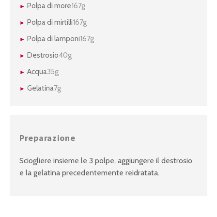
Polpa di more
167g
Polpa di mirtilli
167g
Polpa di lamponi
167g
Destrosio
40g
Acqua
35g
Gelatina
7g
Preparazione
Sciogliere insieme le 3 polpe, aggiungere il destrosio
e la gelatina precedentemente reidratata.