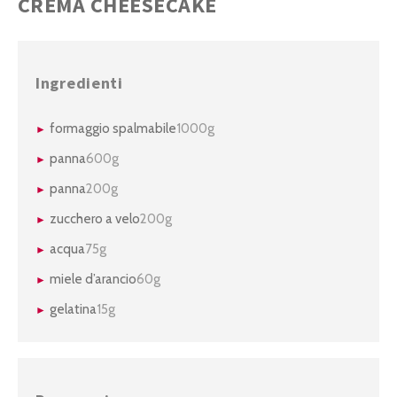
CREMA CHEESECAKE
Ingredienti
formaggio spalmabile
1000g
panna
600g
panna
200g
zucchero a velo
200g
acqua
75g
miele d’arancio
60g
gelatina
15g