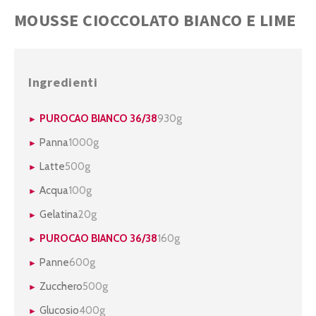
MOUSSE CIOCCOLATO BIANCO E LIME
Ingredienti
PUROCAO BIANCO 36/38
930g
Panna
1000g
Latte
500g
Acqua
100g
Gelatina
20g
PUROCAO BIANCO 36/38
160g
Panne
600g
Zucchero
500g
Glucosio
400g