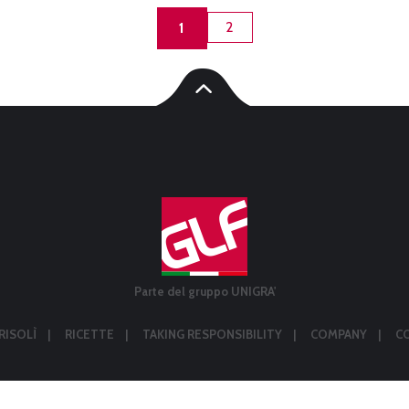
2
1
Parte del gruppo UNIGRA'
RISOLÌ
RICETTE
TAKING RESPONSIBILITY
COMPANY
C