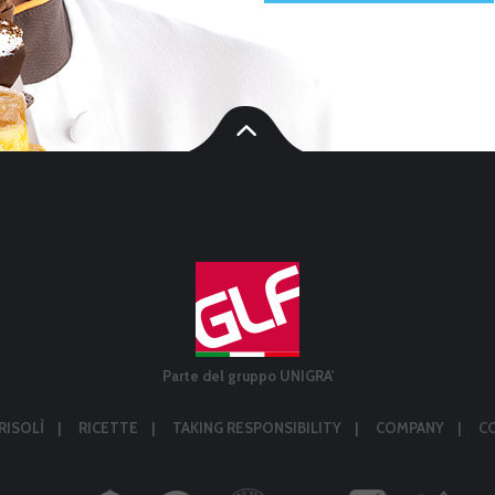
Parte del gruppo UNIGRA'
RISOLÌ
RICETTE
TAKING RESPONSIBILITY
COMPANY
C