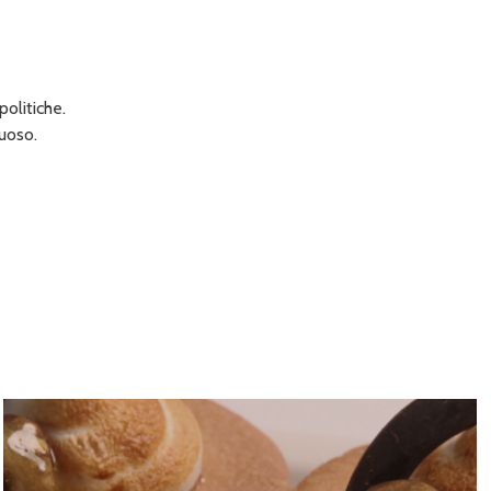
olitiche.
tuoso.