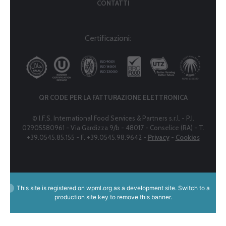
CONTATTI
Certificazioni:
QR CODE PER LA FATTURAZIONE ELETTRONICA
© I.F.S. International Food Services & Partners s.r.l. - P.I.
02905580961 - Via Gardizza 9/b - 48017 - Conselice (RA) - T.
+39.0545.85.155 - F. +39.0545.98.9642 -
Privacy
-
Cookies
This site is registered on
wpml.org
as a development site. Switch to a
production site key to
remove this banner
.