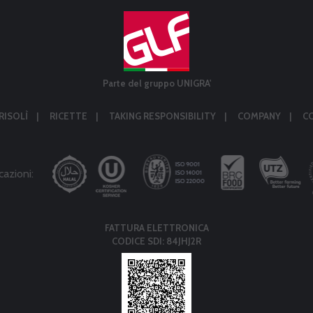
Parte del gruppo UNIGRA'
RISOLÌ
RICETTE
TAKING RESPONSIBILITY
COMPANY
C
cazioni:
FATTURA ELETTRONICA
CODICE SDI: 84JHJ2R