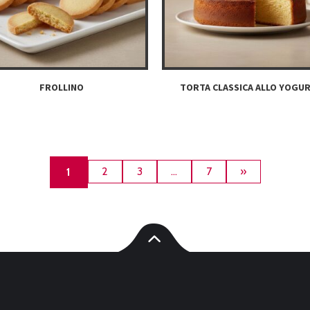
FROLLINO
TORTA CLASSICA ALLO YOGU
2
3
…
7
»
1