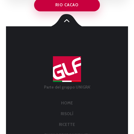
RIO CACAO
Parte del gruppo UNIGRA'
HOME
RISOLÌ
RICETTE