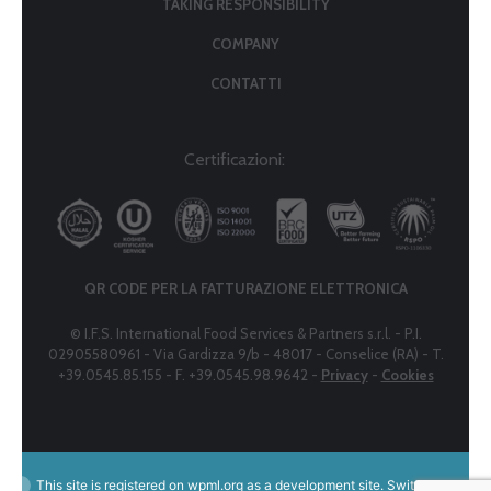
TAKING RESPONSIBILITY
COMPANY
CONTATTI
Certificazioni:
QR CODE PER LA FATTURAZIONE ELETTRONICA
© I.F.S. International Food Services & Partners s.r.l. - P.I.
02905580961 - Via Gardizza 9/b - 48017 - Conselice (RA) - T.
+39.0545.85.155 - F. +39.0545.98.9642 -
Privacy
-
Cookies
This site is registered on
wpml.org
as a development site. Switch to a