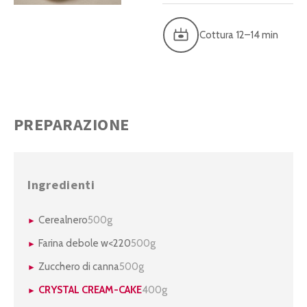
Cottura 12–14 min
PREPARAZIONE
Ingredienti
Cerealnero
500g
Farina debole w<220
500g
Zucchero di canna
500g
CRYSTAL CREAM-CAKE
400g