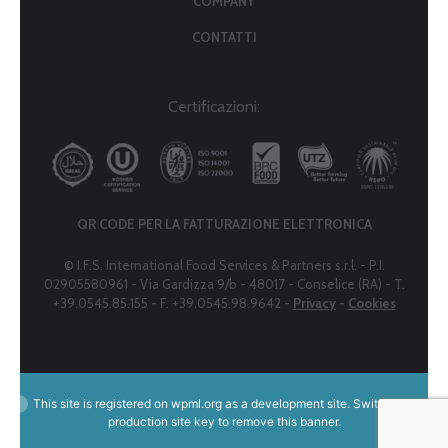
COMPANY
CONTATTI
Certificazioni:
QR CODE PER LA FATTURAZIONE ELETTRONICA
© I.F.S. International Food Services & Partners s.r.l. - P.I.
02905580961 - Via Gardizza 9/b - 48017 - Conselice (RA) - T.
+39.0545.85.155 - F. +39.0545.98.9642 -
Privacy
-
Cookies
This site is registered on
wpml.org
as a development site. Switch to a
production site key to
remove this banner
.