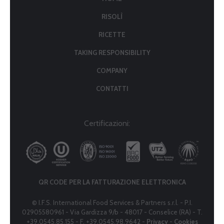
RISOLÌ
RICETTE
TAKING RESPONSIBILITY
COMPANY
CONTATTI
Certificazioni:
QR CODE PER LA FATTURAZIONE ELETTRONICA
© I.F.S. International Food Services & Partners s.r.l. - P.I.
02905580961 - Via Gardizza 9/b - 48017 - Conselice (RA) - T.
+39.0545.85.155 - F. +39.0545.98.9642 -
Privacy
-
Cookies