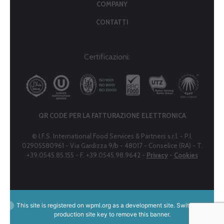
COMPANY
CONTATTI
Certificazioni:
QR CODE PER LA FATTURAZIONE ELETTRONICA
© I.F.S. International Food Services & Partners s.r.l. - P.I.
02905580961 - Via Gardizza 9/b - 48017 - Conselice (RA) - T.
+39.0545.85.155 - F. +39.0545.98.9642 -
Privacy
-
Cookies
This site is registered on
wpml.org
as a development site. Switch to a
production site key to
remove this banner
.