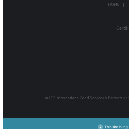
HOME
Certifi
© I.F.S. International Food Services & Partners s.
This site is reg