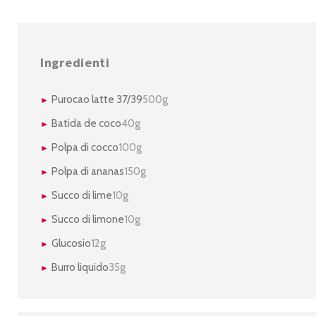
Ingredienti
Purocao latte 37/39
500g
Batida de coco
40g
Polpa di cocco
100g
Polpa di ananas
150g
Succo di lime
10g
Succo di limone
10g
Glucosio
12g
Burro liquido
35g