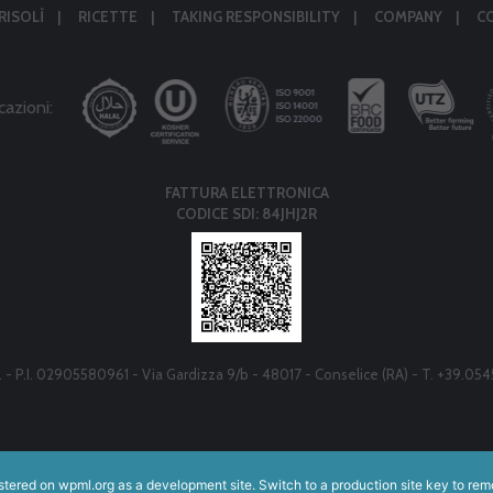
RISOLÌ
RICETTE
TAKING RESPONSIBILITY
COMPANY
C
cazioni:
FATTURA ELETTRONICA
CODICE SDI: 84JHJ2R
r.l. - P.I. 02905580961 - Via Gardizza 9/b - 48017 - Conselice (RA) - T. +39.05
istered on
wpml.org
as a development site. Switch to a production site key to
rem