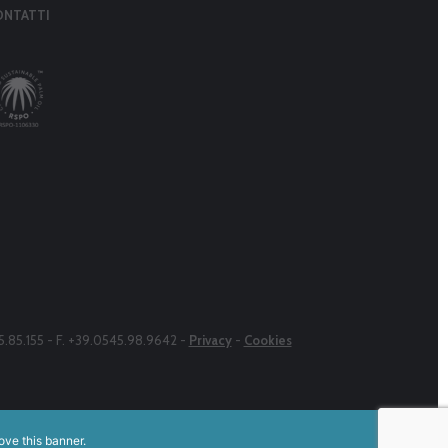
ONTATTI
45.85.155 - F. +39.0545.98.9642 -
Privacy
-
Cookies
ove this banner
.