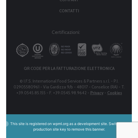
CONTATTI
Certificazioni:
QR CODE PER LA FATTURAZIONE ELETTRONICA
© I.F.S. International Food Services & Partners s.r.l. - P.I.
02905580961 - Via Gardizza 9/b - 48017 - Conselice (RA) - T.
+39.0545.85.155 - F. +39.0545.98.9642 -
Privacy
-
Cookies
This site is registered on
wpml.org
as a development site. Switch to a
production site key to
remove this banner
.