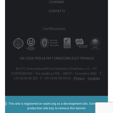
COMPANY
CONTATTI
Certificazioni:
QR CODE PER LA FATTURAZIONE ELETTRONICA
© I.F.S. International Food Services & Partners s.r.l. - P.I.
02905580961 - Via Gardizza 9/b - 48017 - Conselice (RA) - T.
+39.0545.85.155 - F. +39.0545.98.9642 -
Privacy
-
Cookies
This site is registered on
wpml.org
as a development site. Switch to a
production site key to
remove this banner
.