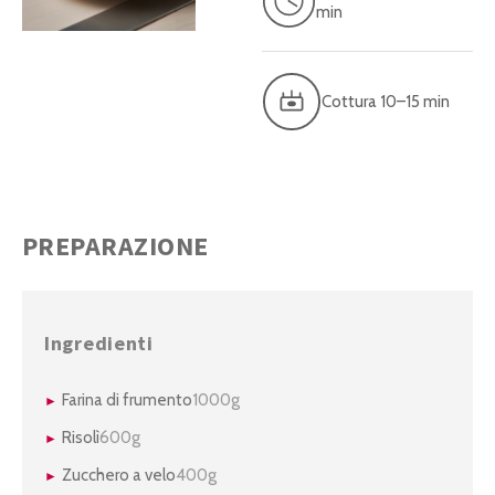
min
Cottura 10–15 min
PREPARAZIONE
Ingredienti
Farina di frumento
1000g
Risolì
600g
Zucchero a velo
400g