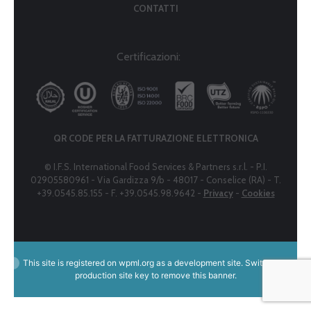
CONTATTI
Certificazioni:
QR CODE PER LA FATTURAZIONE ELETTRONICA
© I.F.S. International Food Services & Partners s.r.l. - P.I.
02905580961 - Via Gardizza 9/b - 48017 - Conselice (RA) - T.
+39.0545.85.155 - F. +39.0545.98.9642 -
Privacy
-
Cookies
This site is registered on
wpml.org
as a development site. Switch to a
production site key to
remove this banner
.