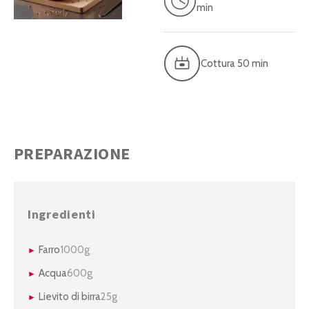
min
Cottura 50 min
PREPARAZIONE
Ingredienti
Farro
1000g
Acqua
600g
Lievito di birra
25g