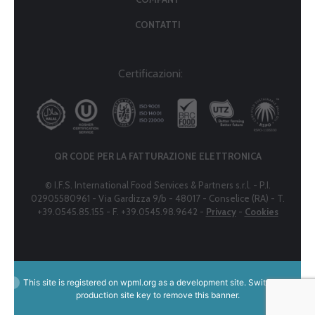
CONTATTI
Certificazioni:
QR CODE PER LA FATTURAZIONE ELETTRONICA
© I.F.S. International Food Services & Partners s.r.l. - P.I.
02905580961 - Via Gardizza 9/b - 48017 - Conselice (RA) - T.
+39.0545.85.155 - F. +39.0545.98.9642 -
Privacy
-
Cookies
This site is registered on
wpml.org
as a development site. Switch to a
production site key to
remove this banner
.