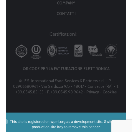
COMPANY
CONTATTI
Certificazioni:
QR CODE PER LA FATTURAZIONE ELETTRONICA
© I.F.S. International Food Services & Partners s.r.l. - P.I.
02905580961 - Via Gardizza 9/b - 48017 - Conselice (RA) - T.
+39.0545.85.155 - F. +39.0545.98.9642 -
Privacy
-
Cookies
This site is registered on
wpml.org
as a development site. Switch to a
production site key to
remove this banner
.