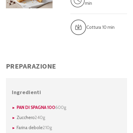
min
Cottura 10 min
PREPARAZIONE
Ingredienti
PAN DI SPAGNA 100
600g
Zucchero
240g
Farina debole
210g