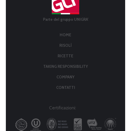
Parte del gruppo UNIGRA'
HOME
RISOLÌ
RICETTE
TAKING RESPONSIBILITY
COMPANY
CONTATTI
Certificazioni: