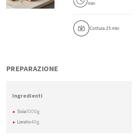
min
Cottura 25 min
PREPARAZIONE
Ingredienti
Soia
1000g
Lievito
40g