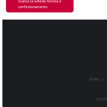
Scarica la scheda tecnica e
(si apre in una nuova finestra)
confezionamento
Il link si aprirà in una nuova finestra del browser
HOME
Certifi