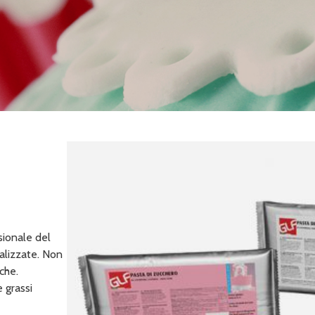
sionale del
nalizzate. Non
che.
e grassi