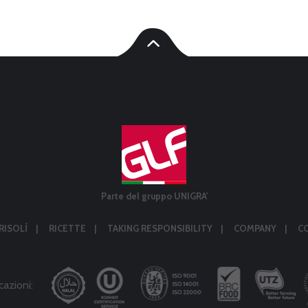
Parte del gruppo UNIGRA'
RISOLÌ
RICETTE
TAKING RESPONSIBILITY
COMPANY
C
cazioni: