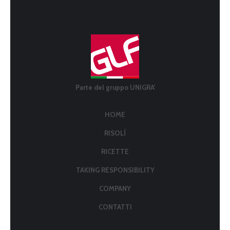
Parte del gruppo UNIGRA'
HOME
RISOLÌ
RICETTE
TAKING RESPONSIBILITY
COMPANY
CONTATTI