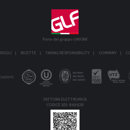
Parte del gruppo UNIGRA'
RISOLÌ
RICETTE
TAKING RESPONSIBILITY
COMPANY
C
cazioni:
FATTURA ELETTRONICA
CODICE SDI: 84JHJ2R